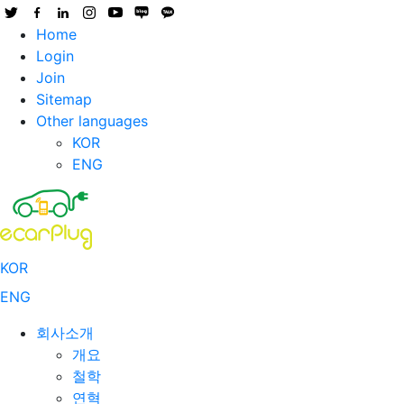
Home
Login
Join
Sitemap
Other languages
KOR
ENG
KOR
ENG
회사소개
개요
철학
연혁